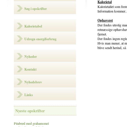
Kalorietal
Kalorietallet som fre
Søg i opskrifter
Information kommer..
Ophavsret
Der findes utrolig man
Kalorietabel
retmæssige ophavshaver
fjernet.
Der findes ingen regl
Udregn energiforbrug
Hvis man mener, at man
blive sendt herind, så
Nyheder
Kontakt
Nyhedsbrev
Links
Nyeste opskrifter
Pitabrød med grahamsmel