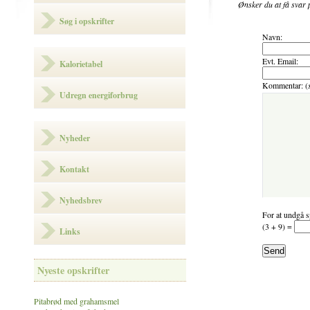
Ønsker du at få svar 
Søg i opskrifter
Navn:
Evt. Email:
Kalorietabel
Kommentar: (
Udregn energiforbrug
Nyheder
Kontakt
Nyhedsbrev
For at undgå s
(3 + 9) =
Links
Nyeste opskrifter
Pitabrød med grahamsmel