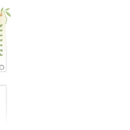
så
gt
er
ps
er
ps
og
fo