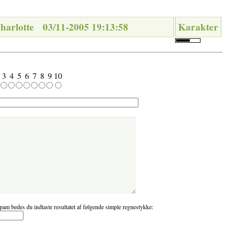
charlotte 03/11-2005 19:13:58
Karakter
3
4
5
6
7
8
9
10
pam bedes du indtaste resultatet af følgende simple regnestykke: