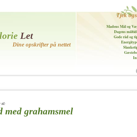
Tjek og
Madens Mål og Væ
Dagens måltid
lorie
Let
Gode råd og ti
Energityp
Dine opskrifter på nettet
Slanketi
Gæsteb
In
til:
ød med grahamsmel