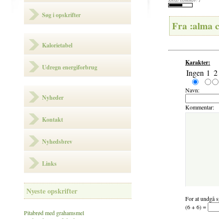
Antal stemmer: 1
Søg i opskrifter
Fra :alma 
Kalorietabel
Karakter:
Udregn energiforbrug
Ingen
1
2
Navn:
Nyheder
Kommentar:
Kontakt
Nyhedsbrev
Links
Nyeste opskrifter
For at undgå s
(6 + 6) =
Pitabrød med grahamsmel