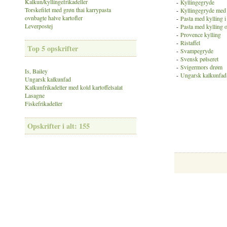
Kalkun/kyllingefrikadeller
-
Kyllingegryde
Torskefilet med grøn thai karrypasta
-
Kyllingegryde med 
ovnbagte halve kartofler
-
Pasta med kylling i
Leverpostej
-
Pasta med kylling 
-
Provence kylling
-
Ristaffel
Top 5 opskrifter
-
Svampegryde
-
Svensk pølseret
-
Svigermors drøm
Is, Bailey
-
Ungarsk kalkunfad
Ungarsk kalkunfad
Kalkunfrikadeller med kold kartoffelsalat
Lasagne
Fiskefrikadeller
Opskrifter i alt: 155