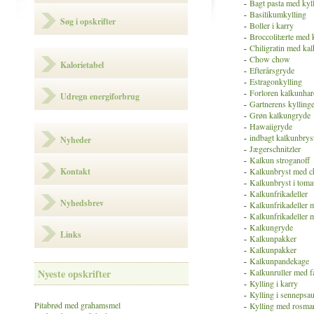
-
Bagt pasta med kyl
-
Basilikumkylling
Søg i opskrifter
-
Boller i karry
-
Broccolitærte med
-
Chiligratin med ka
-
Chow chow
Kalorietabel
-
Efterårsgryde
-
Estragonkylling
-
Forloren kalkunhar
Udregn energiforbrug
-
Gartnerens kylling
-
Grøn kalkungryde
-
Hawaiigryde
-
indbagt kalkunbrys
Nyheder
-
Jægerschnitzler
-
Kalkun stroganoff
Kontakt
-
Kalkunbryst med c
-
Kalkunbryst i toma
-
Kalkunfrikadeller
Nyhedsbrev
-
Kalkunfrikadeller m
-
Kalkunfrikadeller 
-
Kalkungryde
Links
-
Kalkunpakker
-
Kalkunpakker
-
Kalkunpandekage
Nyeste opskrifter
-
Kalkunruller med f
-
Kylling i karry
-
Kylling i sennepsa
Pitabrød med grahamsmel
-
Kylling med rosmar